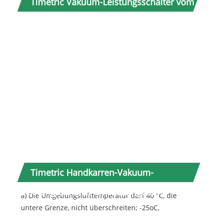
Timetric Vakuum-Leistungsschalter vom
Handkarren-Typ Parameter (Spezifikation)
An
Ober
Timetric Handkarren-Vakuum-
Leistungsschalter Einsatzumgebung
a) Die Umgebungslufttemperatur darf 40 °C, die
untere Grenze, nicht überschreiten; -25oC,