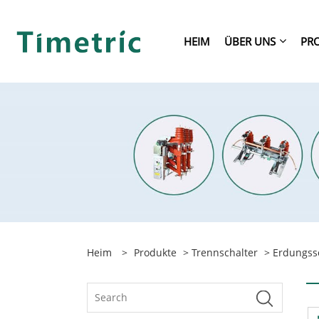
HEIM
ÜBER UNS
PR
Heim
>
Produkte
>
Trennschalter
> Erdungss