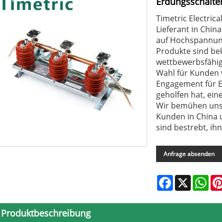
Erdungsschalte
Timetric Electrica
Lieferant in China
auf Hochspannung
Produkte sind bek
wettbewerbsfähig
Wahl für Kunden w
Engagement für E
geholfen hat, ein
Wir bemühen uns,
Kunden in China 
sind bestrebt, ih
Anfrage absenden
Facebook
X
Wha
Produktbeschreibung