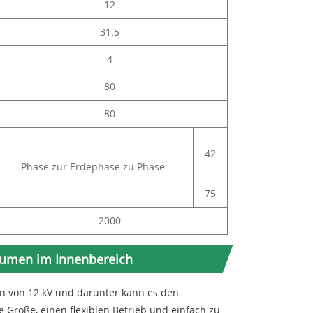
12
31.5
4
80
80
42
Phase zur Erdephase zu Phase
75
2000
äumen im Innenbereich
n von 12 kV und darunter kann es den
 Größe, einen flexiblen Betrieb und einfach zu