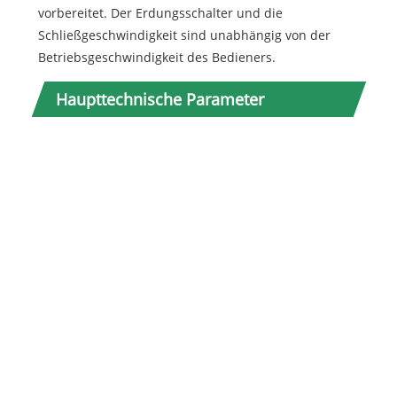
vorbereitet. Der Erdungsschalter und die
Schließgeschwindigkeit sind unabhängig von der
Betriebsgeschwindigkeit des Bedieners.
Spezi
Haupttechnische Parameter
JN1
31.
JN1
31.
JN1
31.
JN1
31.
JN1
31.
JN1