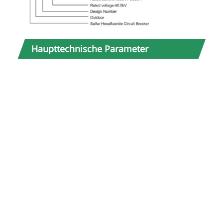
NEIN
Haupttechnische Parameter
1
2
3