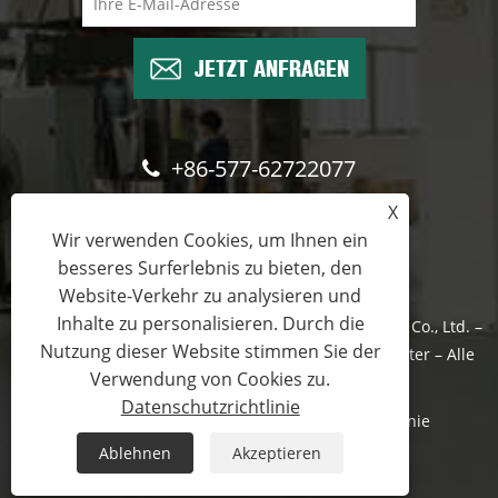
JETZT ANFRAGEN
+86-577-62722077
X
wade@cntimetric.com
Wir verwenden Cookies, um Ihnen ein
besseres Surferlebnis zu bieten, den
Website-Verkehr zu analysieren und
Inhalte zu personalisieren. Durch die
Copyright © 2022 Wenzhou Shuyi Import and Export Co., Ltd. –
Nutzung dieser Website stimmen Sie der
Vakuum-Leistungsschalter, Trennschalter, Lastschalter – Alle
Verwendung von Cookies zu.
Rechte vorbehalten
Datenschutzrichtlinie
Links
Sitemap
RSS
XML
Datenschutzrichtlinie
Ablehnen
Akzeptieren