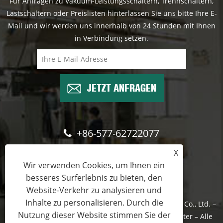
Für Anfragen zu Vakuum-Leistungsschaltern, Trennschaltern,
Lastschaltern oder Preislisten hinterlassen Sie uns bitte Ihre E-
Mail und wir werden uns innerhalb von 24 Stunden mit Ihnen
in Verbindung setzen.
JETZT ANFRAGEN
+86-577-62722077
X
wade@cntimetric.com
Wir verwenden Cookies, um Ihnen ein
besseres Surferlebnis zu bieten, den
Website-Verkehr zu analysieren und
Inhalte zu personalisieren. Durch die
Copyright © 2022 Wenzhou Shuyi Import and Export Co., Ltd. –
Nutzung dieser Website stimmen Sie der
Vakuum-Leistungsschalter, Trennschalter, Lastschalter – Alle