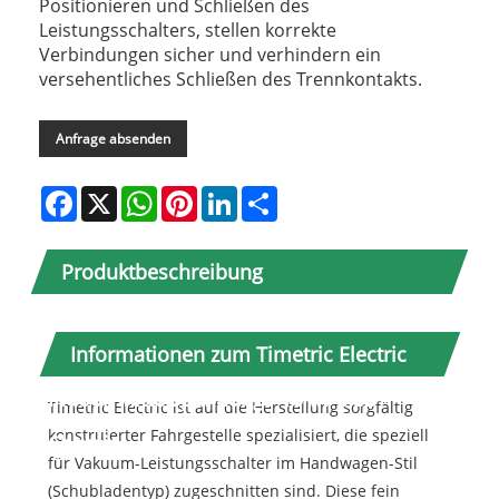
Positionieren und Schließen des
Leistungsschalters, stellen korrekte
Verbindungen sicher und verhindern ein
versehentliches Schließen des Trennkontakts.
Anfrage absenden
Facebook
X
WhatsApp
Pinterest
LinkedIn
Share
Produktbeschreibung
Informationen zum Timetric Electric
Indoor-Mittelspannungs-10-kV-VCB-
Timetric Electric ist auf die Herstellung sorgfältig
konstruierter Fahrgestelle spezialisiert, die speziell
Chassis
für Vakuum-Leistungsschalter im Handwagen-Stil
(Schubladentyp) zugeschnitten sind. Diese fein