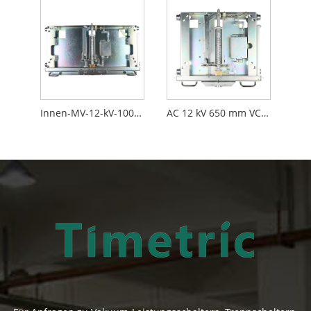
Innen-MV-12-kV-1000-mm-VCB-Chassis
AC 12 kV 650 mm VCB-Gehäuse für den Innenbereich