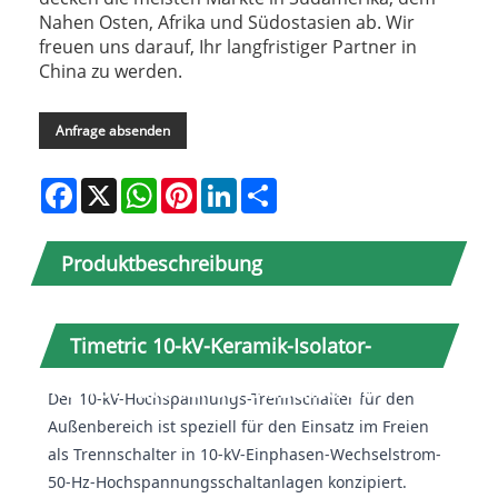
Nahen Osten, Afrika und Südostasien ab. Wir
freuen uns darauf, Ihr langfristiger Partner in
China zu werden.
Anfrage absenden
Facebook
X
WhatsApp
Pinterest
LinkedIn
Share
Produktbeschreibung
Timetric 10-kV-Keramik-Isolator-
Trennschalter für den Außenbereich
Der 10-kV-Hochspannungs-Trennschalter für den
Außenbereich ist speziell für den Einsatz im Freien
als Trennschalter in 10-kV-Einphasen-Wechselstrom-
50-Hz-Hochspannungsschaltanlagen konzipiert.